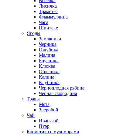
Веселка
Лисичка
Траметес
Фламмуллина
Чага
Шиитаке
Ягоды
Земляника
Черника
Голубика
Малина
Брусника
Клюква
Облепиха
Калина
Клубника
Черноплодная рябина
Черная смородина
Травы
Мята
Зверобой
Чай
Иван-чай
Пуэр
Косметика с мухоморами