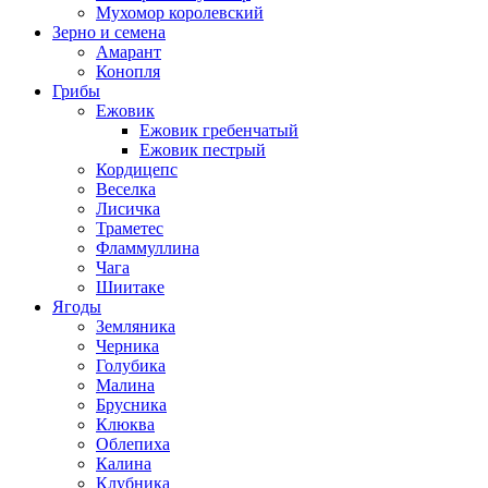
Мухомор королевский
Зерно и семена
Амарант
Конопля
Грибы
Ежовик
Ежовик гребенчатый
Ежовик пестрый
Кордицепс
Веселка
Лисичка
Траметес
Фламмуллина
Чага
Шиитаке
Ягоды
Земляника
Черника
Голубика
Малина
Брусника
Клюква
Облепиха
Калина
Клубника