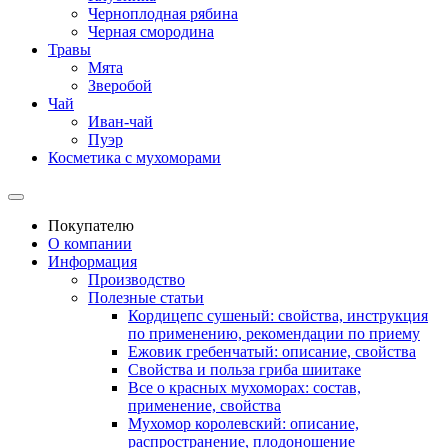
Черноплодная рябина
Черная смородина
Травы
Мята
Зверобой
Чай
Иван-чай
Пуэр
Косметика с мухоморами
Покупателю
О компании
Информация
Производство
Полезные статьи
Кордицепс сушеный: свойства, инструкция
по применению, рекомендации по приему
Ежовик гребенчатый: описание, свойства
Свойства и польза гриба шиитаке
Все о красных мухоморах: состав,
применение, свойства
Мухомор королевский: описание,
распространение, плодоношение