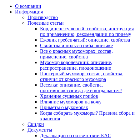
О компании
Информация
Производство
Полезные статьи
Кордицепс сушеный: свойства, инструкция
по применению, рекомендации по приему
Ежовик гребенчатый: описание, свойства
Свойства и польза гриба шиитаке
Все о красных мухоморах: состав,
применение, свойства
Мухомор королевский: описание,
распространение, плодоношение
Пантерный мухомор: состав, свойства,
отличия от красного мухомора
Веселка: описание, свойства,
противопоказания, где и когда растет?
Хранение сушеных грибов
Влияние мухоморов на кожу
Приметы о мухоморах
Когда собирать мухоморы? Правила сбора и
хранения
Скидки
Документы
Декларации о соответствии EAC