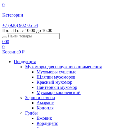
0
Категории
+7 (926) 902-05-54
Пн. - Пт.: с 10:00 до 16:00
0
0
0
0
Корзина
0
Продукция
Мухоморы для наружного применения
Мухоморы сушеные
Шляпки мухоморов
Красный мухомор
Пантерный мухомор
Мухомор королевский
Зерно и семена
Амарант
Конопля
Грибы
Ежовик
Кордицепс