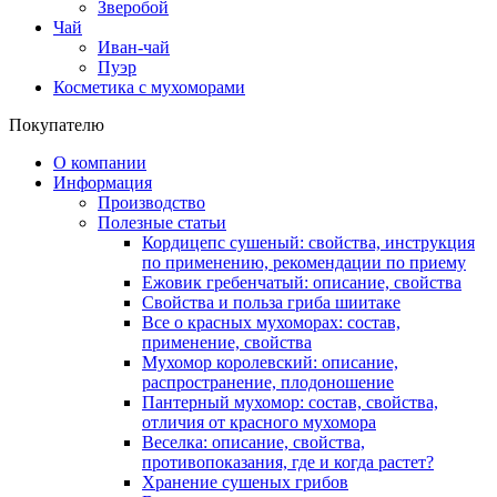
Зверобой
Чай
Иван-чай
Пуэр
Косметика с мухоморами
Покупателю
О компании
Информация
Производство
Полезные статьи
Кордицепс сушеный: свойства, инструкция
по применению, рекомендации по приему
Ежовик гребенчатый: описание, свойства
Свойства и польза гриба шиитаке
Все о красных мухоморах: состав,
применение, свойства
Мухомор королевский: описание,
распространение, плодоношение
Пантерный мухомор: состав, свойства,
отличия от красного мухомора
Веселка: описание, свойства,
противопоказания, где и когда растет?
Хранение сушеных грибов