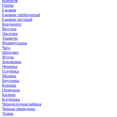
Конопля
Грибы
Ежовик
Ежовик гребенчатый
Ежовик пестрый
Кордицепс
Веселка
Лисичка
Траметес
Фламмуллина
Чага
Шиитаке
Ягоды
Земляника
Черника
Голубика
Малина
Брусника
Клюква
Облепиха
Калина
Клубника
Черноплодная рябина
Черная смородина
Травы