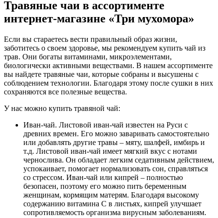
Травяные чаи в ассортименте
интернет-магазине «Три мухомора»
Если вы стараетесь вести правильный образ жизни,
заботитесь о своем здоровье, мы рекомендуем купить чай из
трав. Они богаты витаминами, микроэлементами,
биологически активными веществами. В нашем ассортименте
вы найдете травяные чаи, которые собраны и высушены с
соблюдением технологии. Благодаря этому после сушки в них
сохраняются все полезные вещества.
У нас можно купить травяной чай:
Иван-чай. Листовой иван-чай известен на Руси с
древних времен. Его можно заваривать самостоятельно
или добавлять другие травы – мяту, шалфей, имбирь и
т.д. Листовой иван-чай имеет мягкий вкус с нотами
чернослива. Он обладает легким седативным действием,
успокаивает, помогает нормализовать сон, справляться
со стрессом. Иван-чай или кипрей – полностью
безопасен, поэтому его можно пить беременным
женщинам, кормящим матерям. Благодаря высокому
содержанию витамина C в листьях, кипрей улучшает
сопротивляемость организма вирусным заболеваниям.