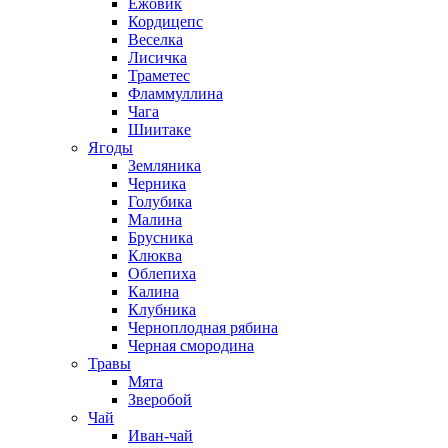
Ежовик
Кордицепс
Веселка
Лисичка
Траметес
Фламмуллина
Чага
Шиитаке
Ягоды
Земляника
Черника
Голубика
Малина
Брусника
Клюква
Облепиха
Калина
Клубника
Черноплодная рябина
Черная смородина
Травы
Мята
Зверобой
Чай
Иван-чай