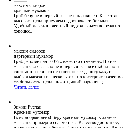
максим сидоров
красный мухамор
Гриб беру не в первый раз.. очень доволен. Качество
высокое.. цена приемлема.. доставка стабильная..
Удобный магазин.. честный подход.. качество реально
хорошее..!
максим сидоров
партерный мухамор
Гриб работает на 100℅ .. качество отменное.. В этом
магазине заказываю не в первый раз..всë стабильно и
системно.. если что не понятно всегда подскажут..
выбрал магазин из нескольких.. по кретериям: качество..
стабильность.. цена.. пока лучший вариант..!)
Читать далее
Зимин Руслан
Красный мухомор
Всем добрый день! Беру красный мухомор в данном
магазине примерно седьмой раз. Качество достойное,
продукт реально работает. И есть с чем сравнить. Ранее