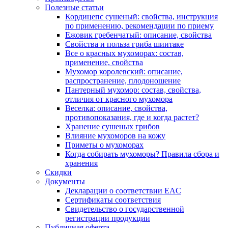
Полезные статьи
Кордицепс сушеный: свойства, инструкция
по применению, рекомендации по приему
Ежовик гребенчатый: описание, свойства
Свойства и польза гриба шиитаке
Все о красных мухоморах: состав,
применение, свойства
Мухомор королевский: описание,
распространение, плодоношение
Пантерный мухомор: состав, свойства,
отличия от красного мухомора
Веселка: описание, свойства,
противопоказания, где и когда растет?
Хранение сушеных грибов
Влияние мухоморов на кожу
Приметы о мухоморах
Когда собирать мухоморы? Правила сбора и
хранения
Скидки
Документы
Декларации о соответствии EAC
Сертификаты соответствия
Свидетельство о государственной
регистрации продукции
Публичная оферта