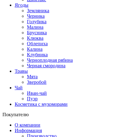
Ягоды
Земляника
Черника
Голубика
Малина
Брусника
Клюква
Облепиха
Калина
Клубника
Черноплодная рябина
Черная смородина
Травы
Мята
Зверобой
Чай
Иван-чай
Пуэр
Косметика с мухоморами
Покупателю
О компании
Информация
Производство