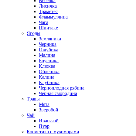
Веселка
Лисичка
Траметес
Фламмуллина
Чага
Шиитаке
Ягоды
Земляника
Черника
Голубика
Малина
Брусника
Клюква
Облепиха
Калина
Клубника
Черноплодная рябина
Черная смородина
Травы
Мята
Зверобой
Чай
Иван-чай
Пуэр
Косметика с мухоморами