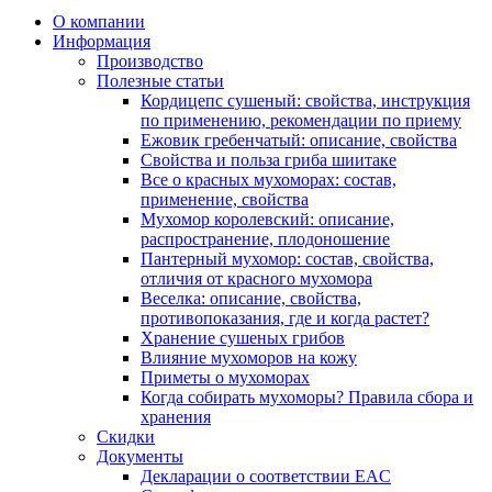
О компании
Информация
Производство
Полезные статьи
Кордицепс сушеный: свойства, инструкция
по применению, рекомендации по приему
Ежовик гребенчатый: описание, свойства
Свойства и польза гриба шиитаке
Все о красных мухоморах: состав,
применение, свойства
Мухомор королевский: описание,
распространение, плодоношение
Пантерный мухомор: состав, свойства,
отличия от красного мухомора
Веселка: описание, свойства,
противопоказания, где и когда растет?
Хранение сушеных грибов
Влияние мухоморов на кожу
Приметы о мухоморах
Когда собирать мухоморы? Правила сбора и
хранения
Скидки
Документы
Декларации о соответствии EAC