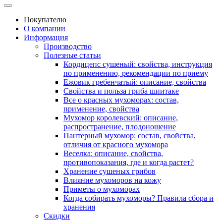
Покупателю
О компании
Информация
Производство
Полезные статьи
Кордицепс сушеный: свойства, инструкция
по применению, рекомендации по приему
Ежовик гребенчатый: описание, свойства
Свойства и польза гриба шиитаке
Все о красных мухоморах: состав,
применение, свойства
Мухомор королевский: описание,
распространение, плодоношение
Пантерный мухомор: состав, свойства,
отличия от красного мухомора
Веселка: описание, свойства,
противопоказания, где и когда растет?
Хранение сушеных грибов
Влияние мухоморов на кожу
Приметы о мухоморах
Когда собирать мухоморы? Правила сбора и
хранения
Скидки