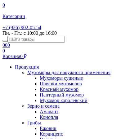
0
Категории
+7 (926) 902-05-54
Пн. - Пт.: с 10:00 до 16:00
0
0
0
0
Корзина
0
Продукция
Мухоморы для наружного применения
Мухоморы сушеные
Шляпки мухоморов
Красный мухомор
Пантерный мухомор
Мухомор королевский
Зерно и семена
Амарант
Конопля
Грибы
Ежовик
Кордицепс