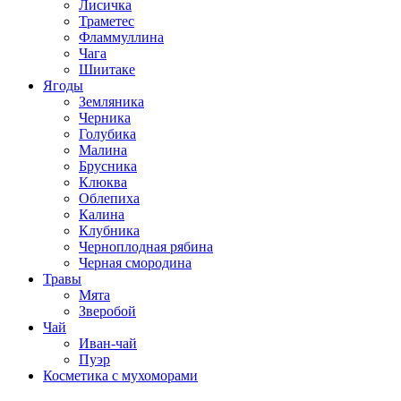
Лисичка
Траметес
Фламмуллина
Чага
Шиитаке
Ягоды
Земляника
Черника
Голубика
Малина
Брусника
Клюква
Облепиха
Калина
Клубника
Черноплодная рябина
Черная смородина
Травы
Мята
Зверобой
Чай
Иван-чай
Пуэр
Косметика с мухоморами