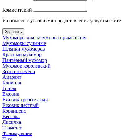
Комментарий
Я согласен с условиями предоставления услуг на сайте
Заказать
Мухоморы для наружного применения
Мухоморы сушеные
Шляпки мухоморов
Красный мухомор
Пантерный мухомор
Мухомор королевский
Зерно и семена
Амарант
Конопля
Грибы
Ежовик
Ежовик гребенчатый
Ежовик пестрый
Кордицепс
Веселка
Лисичка
Траметес
Фламмуллина
Чага