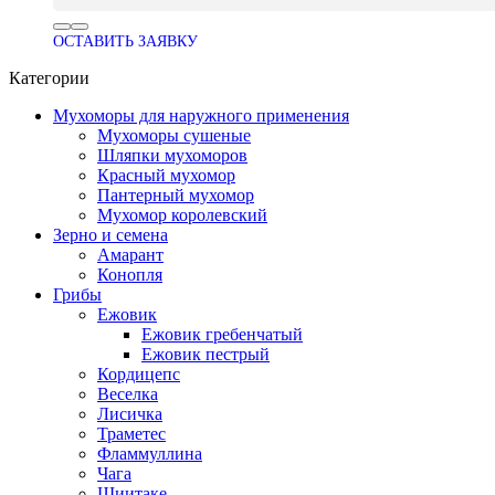
ОСТАВИТЬ ЗАЯВКУ
Категории
Мухоморы для наружного применения
Мухоморы сушеные
Шляпки мухоморов
Красный мухомор
Пантерный мухомор
Мухомор королевский
Зерно и семена
Амарант
Конопля
Грибы
Ежовик
Ежовик гребенчатый
Ежовик пестрый
Кордицепс
Веселка
Лисичка
Траметес
Фламмуллина
Чага
Шиитаке