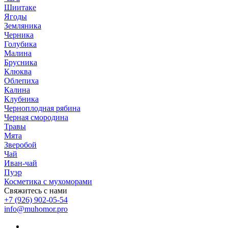
Шиитаке
Ягоды
Земляника
Черника
Голубика
Малина
Брусника
Клюква
Облепиха
Калина
Клубника
Черноплодная рябина
Черная смородина
Травы
Мята
Зверобой
Чай
Иван-чай
Пуэр
Косметика с мухоморами
Свяжитесь с нами
+7 (926) 902-05-54
info@muhomor.pro