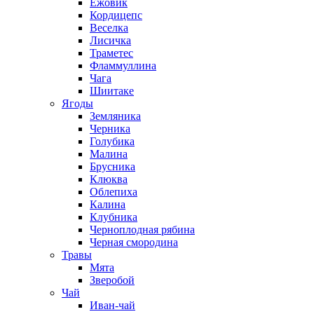
Ежовик
Кордицепс
Веселка
Лисичка
Траметес
Фламмуллина
Чага
Шиитаке
Ягоды
Земляника
Черника
Голубика
Малина
Брусника
Клюква
Облепиха
Калина
Клубника
Черноплодная рябина
Черная смородина
Травы
Мята
Зверобой
Чай
Иван-чай