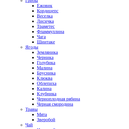
Грибы
Ежовик
Кордицепс
Веселка
Лисичка
Траметес
Фламмуллина
Чага
Шиитаке
Ягоды
Земляника
Черника
Голубика
Малина
Брусника
Клюква
Облепиха
Калина
Клубника
Черноплодная рябина
Черная смородина
Травы
Мята
Зверобой
Чай