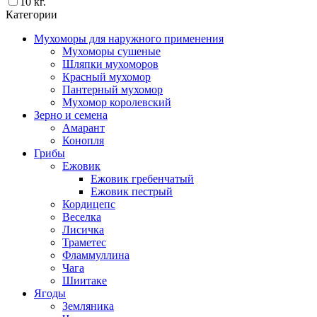
10 кг.
Категории
Мухоморы для наружного применения
Мухоморы сушеные
Шляпки мухоморов
Красный мухомор
Пантерный мухомор
Мухомор королевский
Зерно и семена
Амарант
Конопля
Грибы
Ежовик
Ежовик гребенчатый
Ежовик пестрый
Кордицепс
Веселка
Лисичка
Траметес
Фламмуллина
Чага
Шиитаке
Ягоды
Земляника