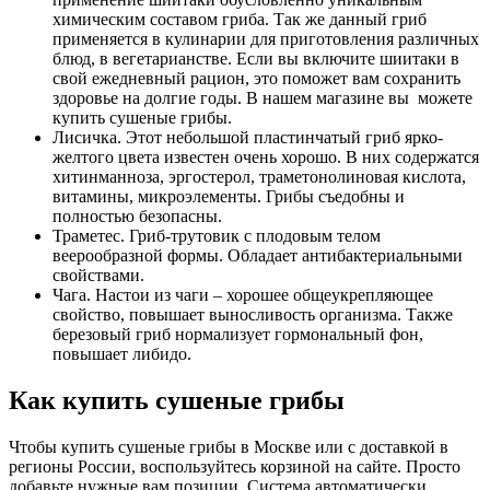
химическим составом гриба. Так же данный гриб
применяется в кулинарии для приготовления различных
блюд, в вегетарианстве. Если вы включите шиитаки в
свой ежедневный рацион, это поможет вам сохранить
здоровье на долгие годы. В нашем магазине вы можете
купить сушеные грибы.
Лисичка. Этот небольшой пластинчатый гриб ярко-
желтого цвета известен очень хорошо. В них содержатся
хитинманноза, эргостерол, траметонолиновая кислота,
витамины, микроэлементы. Грибы съедобны и
полностью безопасны.
Траметес. Гриб-трутовик с плодовым телом
веерообразной формы. Обладает антибактериальными
свойствами.
Чага. Настои из чаги – хорошее общеукрепляющее
свойство, повышает выносливость организма. Также
березовый гриб нормализует гормональный фон,
повышает либидо.
Как купить сушеные грибы
Чтобы купить сушеные грибы в Москве или с доставкой в
регионы России, воспользуйтесь корзиной на сайте. Просто
добавьте нужные вам позиции. Система автоматически