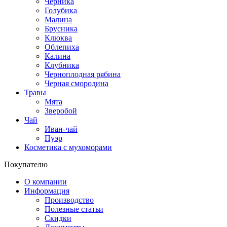
Черника
Голубика
Малина
Брусника
Клюква
Облепиха
Калина
Клубника
Черноплодная рябина
Черная смородина
Травы
Мята
Зверобой
Чай
Иван-чай
Пуэр
Косметика с мухоморами
Покупателю
О компании
Информация
Производство
Полезные статьи
Скидки