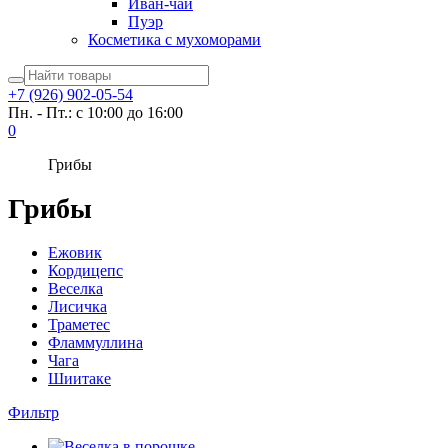
Иван-чай
Пуэр
Косметика с мухоморами
+7 (926) 902-05-54
Пн. - Пт.: с 10:00 до 16:00
0
Грибы
Грибы
Ежовик
Кордицепс
Веселка
Лисичка
Траметес
Фламмуллина
Чага
Шиитаке
Фильтр