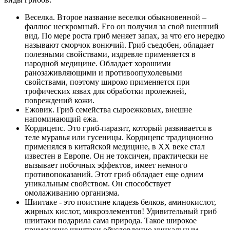
Веселка. Второе название веселки обыкновенной –
фаллюс нескромный. Его он получил за свой внешний
вид. По мере роста гриб меняет запах, за что его нередко
называют сморчок вонючий. Гриб съедобен, обладает
полезными свойствами, издревле применяется в
народной медицине. Обладает хорошими
ранозаживляющими и противоопухолевыми
свойствами, поэтому широко применяется при
трофических язвах для обработки пролежней,
повреждений кожи.
Ежовик. Гриб семейства сыроежковых, внешне
напоминающий ежа.
Кордицепс. Это гриб-паразит, который развивается в
теле муравья или гусеницы. Кордицепс традиционно
применялся в китайской медицине, в ХХ веке стал
известен в Европе. Он не токсичен, практически не
вызывает побочных эффектов, имеет немного
противопоказаний. Этот гриб обладает еще одним
уникальным свойством. Он способствует
омолаживанию организма.
Шиитаке - это поистине кладезь белков, аминокислот,
жирных кислот, микроэлементов! Удивительный гриб
шиитаки подарила сама природа. Такое широкое
применение шиитаки обусловленно уникальным