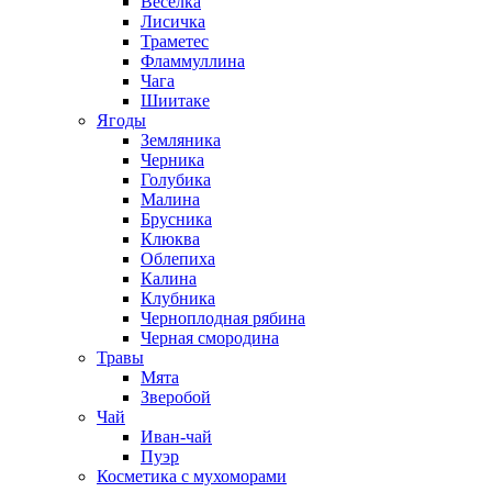
Веселка
Лисичка
Траметес
Фламмуллина
Чага
Шиитаке
Ягоды
Земляника
Черника
Голубика
Малина
Брусника
Клюква
Облепиха
Калина
Клубника
Черноплодная рябина
Черная смородина
Травы
Мята
Зверобой
Чай
Иван-чай
Пуэр
Косметика с мухоморами