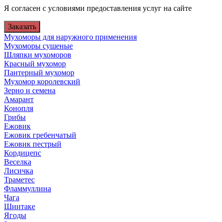
Я согласен с условиями предоставления услуг на сайте
Заказать
Мухоморы для наружного применения
Мухоморы сушеные
Шляпки мухоморов
Красный мухомор
Пантерный мухомор
Мухомор королевский
Зерно и семена
Амарант
Конопля
Грибы
Ежовик
Ежовик гребенчатый
Ежовик пестрый
Кордицепс
Веселка
Лисичка
Траметес
Фламмуллина
Чага
Шиитаке
Ягоды