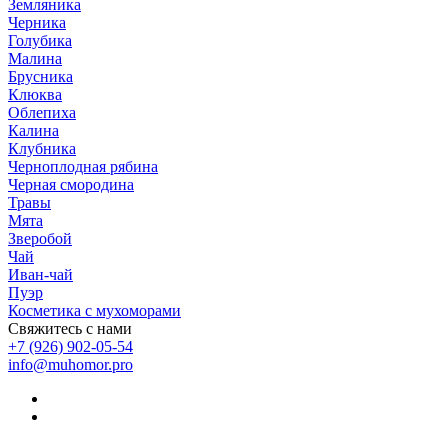
Земляника
Черника
Голубика
Малина
Брусника
Клюква
Облепиха
Калина
Клубника
Черноплодная рябина
Черная смородина
Травы
Мята
Зверобой
Чай
Иван-чай
Пуэр
Косметика с мухоморами
Свяжитесь с нами
+7 (926) 902-05-54
info@muhomor.pro