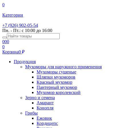
0
Категории
+7 (926) 902-05-54
Пн. - Пт.: с 10:00 до 16:00
0
0
0
0
Корзина
0
Продукция
Мухоморы для наружного применения
Мухоморы сушеные
Шляпки мухоморов
Красный мухомор
Пантерный мухомор
Мухомор королевский
Зерно и семена
Амарант
Конопля
Грибы
Ежовик
Кордицепс