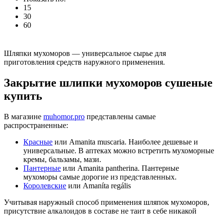
15
30
60
Шляпки мухоморов — универсальное сырье для
приготовления средств наружного применения.
Закрытие шлипки мухоморов сушеные
купить
В магазине
muhomor.pro
представлены самые
распространенные:
Красные
или Amanita muscaria. Наиболее дешевые и
универсальные. В аптеках можно встретить мухоморные
кремы, бальзамы, мази.
Пантерные
или Amanita pantherina. Пантерные
мухоморы самые дорогие из представленных.
Королевские
или Amaníta regális
Учитывая наружный способ применения шляпок мухоморов,
присутствие алкалоидов в составе не таит в себе никакой