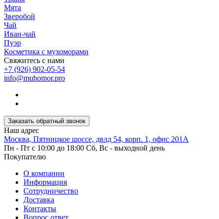
Мята
Зверобой
Чай
Иван-чай
Пуэр
Косметика с мухоморами
Свяжитесь с нами
+7 (926) 902-05-54
info@muhomor.pro
Заказать обратный звонок
Наш адрес
Москва, Пятницкое шоссе, двлд 54, корп. 1, офис 201А
Пн - Пт с 10:00 до 18:00 Сб, Вс - выходной день
Покупателю
О компании
Информация
Сотрудничество
Доставка
Контакты
Вопрос ответ