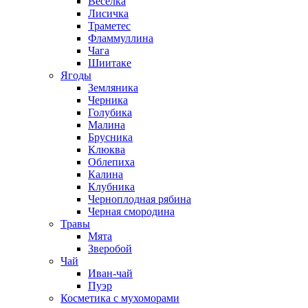
Веселка
Лисичка
Траметес
Фламмуллина
Чага
Шиитаке
Ягоды
Земляника
Черника
Голубика
Малина
Брусника
Клюква
Облепиха
Калина
Клубника
Черноплодная рябина
Черная смородина
Травы
Мята
Зверобой
Чай
Иван-чай
Пуэр
Косметика с мухоморами