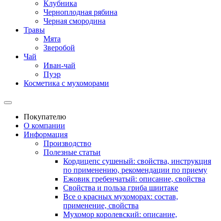
Клубника
Черноплодная рябина
Черная смородина
Травы
Мята
Зверобой
Чай
Иван-чай
Пуэр
Косметика с мухоморами
Покупателю
О компании
Информация
Производство
Полезные статьи
Кордицепс сушеный: свойства, инструкция
по применению, рекомендации по приему
Ежовик гребенчатый: описание, свойства
Свойства и польза гриба шиитаке
Все о красных мухоморах: состав,
применение, свойства
Мухомор королевский: описание,