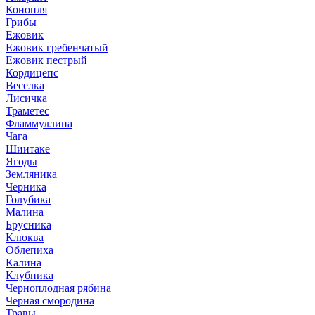
Конопля
Грибы
Ежовик
Ежовик гребенчатый
Ежовик пестрый
Кордицепс
Веселка
Лисичка
Траметес
Фламмуллина
Чага
Шиитаке
Ягоды
Земляника
Черника
Голубика
Малина
Брусника
Клюква
Облепиха
Калина
Клубника
Черноплодная рябина
Черная смородина
Травы