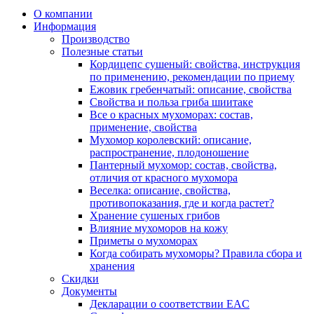
О компании
Информация
Производство
Полезные статьи
Кордицепс сушеный: свойства, инструкция
по применению, рекомендации по приему
Ежовик гребенчатый: описание, свойства
Свойства и польза гриба шиитаке
Все о красных мухоморах: состав,
применение, свойства
Мухомор королевский: описание,
распространение, плодоношение
Пантерный мухомор: состав, свойства,
отличия от красного мухомора
Веселка: описание, свойства,
противопоказания, где и когда растет?
Хранение сушеных грибов
Влияние мухоморов на кожу
Приметы о мухоморах
Когда собирать мухоморы? Правила сбора и
хранения
Скидки
Документы
Декларации о соответствии EAC