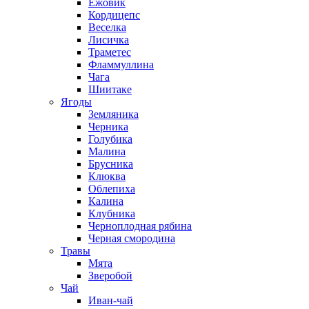
Ежовик
Кордицепс
Веселка
Лисичка
Траметес
Фламмуллина
Чага
Шиитаке
Ягоды
Земляника
Черника
Голубика
Малина
Брусника
Клюква
Облепиха
Калина
Клубника
Черноплодная рябина
Черная смородина
Травы
Мята
Зверобой
Чай
Иван-чай