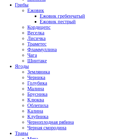
Грибы
Ежовик
Ежовик гребенчатый
Ежовик пестрый
Кордицепс
Веселка
Лисичка
Траметес
Фламмуллина
Чага
Шиитаке
Ягоды
Земляника
Черника
Голубика
Малина
Брусника
Клюква
Облепиха
Калина
Клубника
Черноплодная рябина
Черная смородина
Травы
Мята