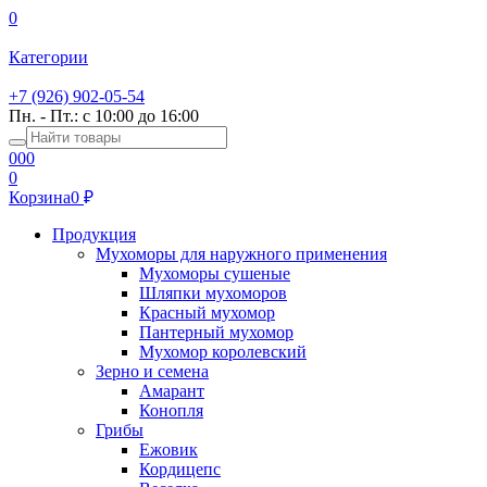
0
Категории
+7 (926) 902-05-54
Пн. - Пт.: с 10:00 до 16:00
0
0
0
0
Корзина
0
Продукция
Мухоморы для наружного применения
Мухоморы сушеные
Шляпки мухоморов
Красный мухомор
Пантерный мухомор
Мухомор королевский
Зерно и семена
Амарант
Конопля
Грибы
Ежовик
Кордицепс