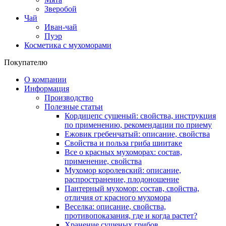
Зверобой
Чай
Иван-чай
Пуэр
Косметика с мухоморами
Покупателю
О компании
Информация
Производство
Полезные статьи
Кордицепс сушеный: свойства, инструкция
по применению, рекомендации по приему
Ежовик гребенчатый: описание, свойства
Свойства и польза гриба шиитаке
Все о красных мухоморах: состав,
применение, свойства
Мухомор королевский: описание,
распространение, плодоношение
Пантерный мухомор: состав, свойства,
отличия от красного мухомора
Веселка: описание, свойства,
противопоказания, где и когда растет?
Хранение сушеных грибов