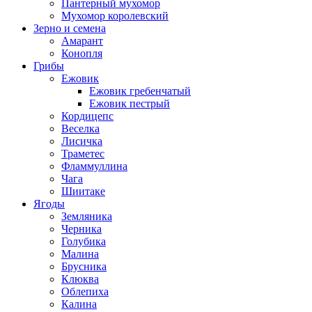
Пантерный мухомор
Мухомор королевский
Зерно и семена
Амарант
Конопля
Грибы
Ежовик
Ежовик гребенчатый
Ежовик пестрый
Кордицепс
Веселка
Лисичка
Траметес
Фламмуллина
Чага
Шиитаке
Ягоды
Земляника
Черника
Голубика
Малина
Брусника
Клюква
Облепиха
Калина