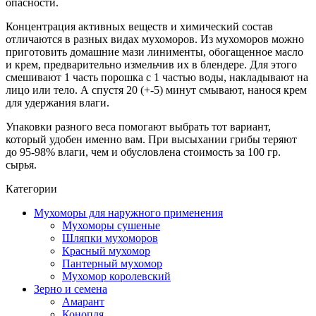
опасности.
Концентрация активных веществ и химический состав
отличаются в разных видах мухоморов. Из мухоморов можно
приготовить домашние мази линименты, обогащенное масло
и крем, предварительно измельчив их в блендере. Для этого
смешивают 1 часть порошка с 1 частью воды, накладывают на
лицо или тело. А спустя 20 (+-5) минут смывают, нанося крем
для удержания влаги.
Упаковки разного веса помогают выбрать тот вариант,
который удобен именно вам. При высыхании грибы теряют
до 95-98% влаги, чем и обусловлена стоимость за 100 гр.
сырья.
Категории
Мухоморы для наружного применения
Мухоморы сушеные
Шляпки мухоморов
Красный мухомор
Пантерный мухомор
Мухомор королевский
Зерно и семена
Амарант
Конопля