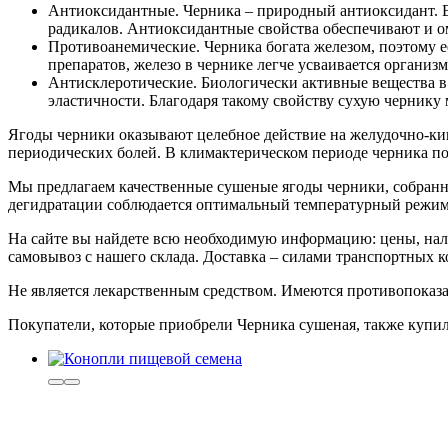
Антиоксидантные. Черника – природный антиоксидант. В
радикалов. Антиоксидантные свойства обеспечивают и о
Противоанемические. Черника богата железом, поэтому е
препаратов, железо в чернике легче усваивается организ
Антисклеротические. Биологически активные вещества в 
эластичности. Благодаря такому свойству сухую чернику
Ягоды черники оказывают целебное действие на желудочно-ки
периодических болей. В климактерическом периоде черника п
Мы предлагаем качественные сушеные ягоды черники, собранны
дегидратации соблюдается оптимальный температурный режим
На сайте вы найдете всю необходимую информацию: цены, нали
самовывоз с нашего склада. Доставка – силами транспортных ко
Не является лекарственным средством. Имеются противопоказа
Покупатели, которые приобрели Черника сушеная, также купи