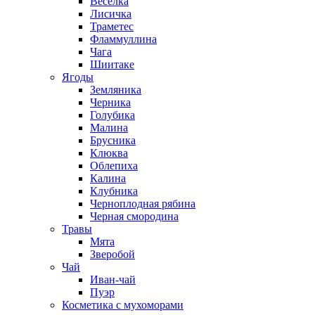
Веселка
Лисичка
Траметес
Фламмуллина
Чага
Шиитаке
Ягоды
Земляника
Черника
Голубика
Малина
Брусника
Клюква
Облепиха
Калина
Клубника
Черноплодная рябина
Черная смородина
Травы
Мята
Зверобой
Чай
Иван-чай
Пуэр
Косметика с мухоморами