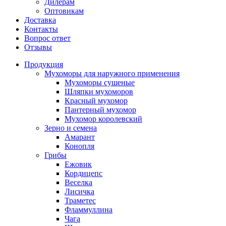
Дилерам
Оптовикам
Доставка
Контакты
Вопрос ответ
Отзывы
Продукция
Мухоморы для наружного применения
Мухоморы сушеные
Шляпки мухоморов
Красный мухомор
Пантерный мухомор
Мухомор королевский
Зерно и семена
Амарант
Конопля
Грибы
Ежовик
Кордицепс
Веселка
Лисичка
Траметес
Фламмуллина
Чага