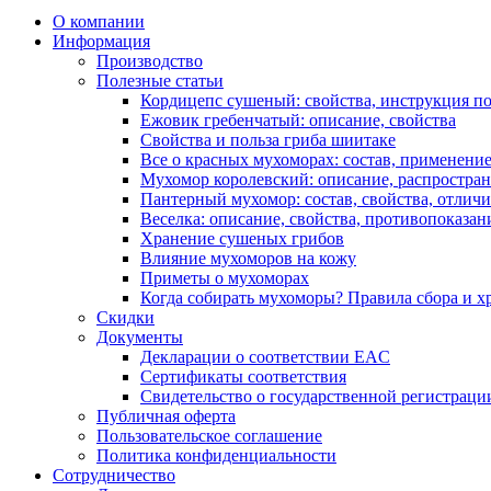
О компании
Информация
Производство
Полезные статьи
Кордицепс сушеный: свойства, инструкция п
Ежовик гребенчатый: описание, свойства
Свойства и польза гриба шиитаке
Все о красных мухоморах: состав, применение
Мухомор королевский: описание, распростра
Пантерный мухомор: состав, свойства, отличи
Веселка: описание, свойства, противопоказания
Хранение сушеных грибов
Влияние мухоморов на кожу
Приметы о мухоморах
Когда собирать мухоморы? Правила сбора и х
Скидки
Документы
Декларации о соответствии EAC
Сертификаты соответствия
Свидетельство о государственной регистрац
Публичная оферта
Пользовательское соглашение
Политика конфиденциальности
Сотрудничество