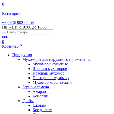
0
Категории
+7 (926) 902-05-54
Пн. - Пт.: с 10:00 до 16:00
0
0
0
0
Корзина
0
Продукция
Мухоморы для наружного применения
Мухоморы сушеные
Шляпки мухоморов
Красный мухомор
Пантерный мухомор
Мухомор королевский
Зерно и семена
Амарант
Конопля
Грибы
Ежовик
Кордицепс