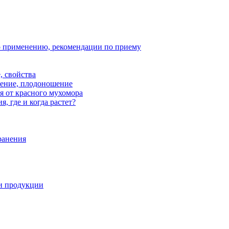
о применению, рекомендации по приему
, свойства
нение, плодоношение
я от красного мухомора
, где и когда растет?
ранения
ии продукции