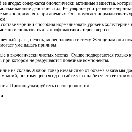
 ее ягодах содержатся биологически активные вещества, котор
молаживающие действие ягод. Регулярное употребление черники
е можно применять при анемиях. Она помогает нормализовать у
мом.
составе черники способны нормализовать уровень холестерина в
 можно использовать для профилактики атеросклероза.
шечный тракт, печень, мочеполовую систему. Женщинам они пом
омогает уменьшать приливы.
е в экологически чистых местах. Сушке подвергаются только к
, при котором не разрушаются полезные компоненты.
чие на складе. Любой товар независимо от объема заказа мы д
мпаний, поэтому цена ягод на сайте указана без учета ее стоимо
ния. Проконсультируйтесь со специалистом.
ли