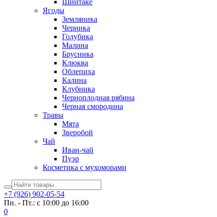
Шиитаке
Ягоды
Земляника
Черника
Голубика
Малина
Брусника
Клюква
Облепиха
Калина
Клубника
Черноплодная рябина
Черная смородина
Травы
Мята
Зверобой
Чай
Иван-чай
Пуэр
Косметика с мухоморами
+7 (926) 902-05-54
Пн. - Пт.: с 10:00 до 16:00
0